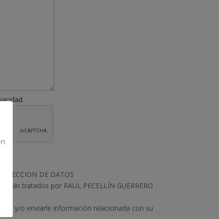
ivacidad
.
en
ROTECCION DE DATOS
s serán tratados por RAUL PECELLÍN GUERRERO
ultas y/o enviarle información relacionada con su