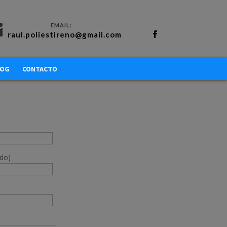
raul.poliestireno@gmail.com
LOG
CONTACTO
ido)