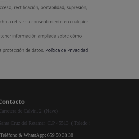
ceso, rectificación, portabilidad, supresión,
cho a retirar su consentimiento en cualquier
btener información ampliada sobre cómo
e protección de datos.
Política de Privacidad
Contacto
Carretera de Calvín, 2 (Nave)
Santa Cruz del Retamar
C.P
45513 ( Toledo )
Teléfono & WhatsApp: 659 50 38 38