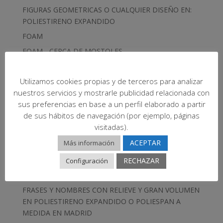
FIGURAS GEOMETRICAS O CUALQUIER DISEÑO EN:
POLIESTIRENO EXPANDIDO
FOAM
FOAM... CERCA DE MOSTOLES
FOREXPAN
Utilizamos cookies propias y de terceros para analizar
FOREXPÁN
nuestros servicios y mostrarle publicidad relacionada con
FOREXPAN EN BRUTO Y A MEDIDA ( CORCHO
sus preferencias en base a un perfil elaborado a partir
BLANCO )
de sus hábitos de navegación (por ejemplo, páginas
Formas de Poliespan
visitadas).
FORMAS Y DISEÑOS TRIDIMENSIONALES /
ACEPTAR
Más información
MECANIZADOS A MEDIDA 3D / TODO CON (EPS) /
POLIESPÁN O POREXPÁN BARATO A MEDIDA
RECHAZAR
Configuración
FRASES CON RELIEVE Y VOLUMEN...
FRASES Y NOMBRES CON RELIEVE Y GRAN VOLUMEN
EN POLIESTIRENO EXPANDIDO O POLIESPAN A
MEDIDA EN MADRID