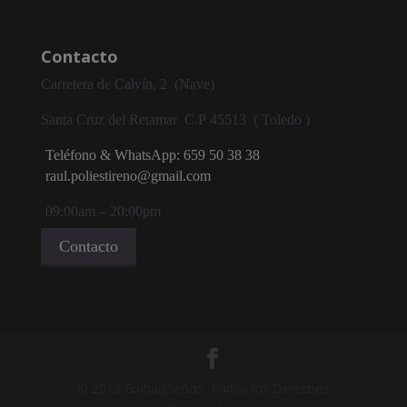
Contacto
Carretera de Calvín, 2 (Nave)
Santa Cruz del Retamar
C.P
45513 ( Toledo )
Teléfono & WhatsApp: 659 50 38 38
raul.poliestireno@gmail.com
09:00am – 20:00pm
Contacto
© 2013 Embadiseños. Todos los Derechos