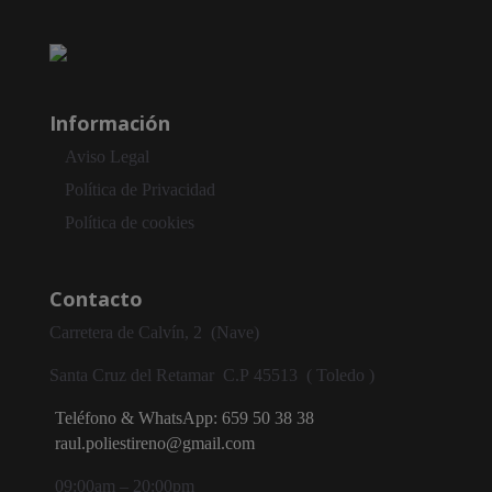
Información
Aviso Legal
Política de Privacidad
Política de cookies
Contacto
Carretera de Calvín, 2 (Nave)
Santa Cruz del Retamar
C.P
45513 ( Toledo )
Teléfono & WhatsApp: 659 50 38 38
raul.poliestireno@gmail.com
09:00am – 20:00pm