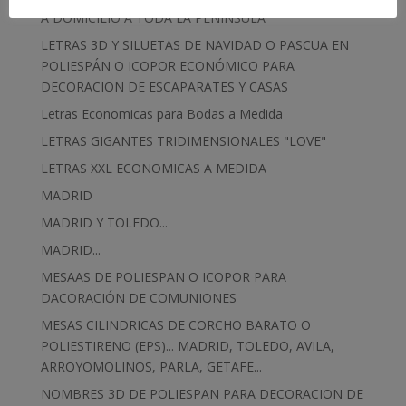
A DOMICILIO A TODA LA PENÍNSULA
LETRAS 3D Y SILUETAS DE NAVIDAD O PASCUA EN
POLIESPÁN O ICOPOR ECONÓMICO PARA
DECORACION DE ESCAPARATES Y CASAS
Letras Economicas para Bodas a Medida
LETRAS GIGANTES TRIDIMENSIONALES "LOVE"
LETRAS XXL ECONOMICAS A MEDIDA
MADRID
MADRID Y TOLEDO...
MADRID...
MESAAS DE POLIESPAN O ICOPOR PARA
DACORACIÓN DE COMUNIONES
MESAS CILINDRICAS DE CORCHO BARATO O
POLIESTIRENO (EPS)... MADRID, TOLEDO, AVILA,
ARROYOMOLINOS, PARLA, GETAFE...
NOMBRES 3D DE POLIESPAN PARA DECORACION DE