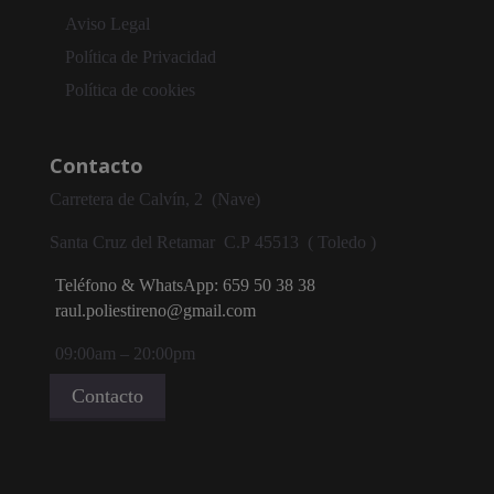
Aviso Legal
Política de Privacidad
Política de cookies
Contacto
Carretera de Calvín, 2 (Nave)
Santa Cruz del Retamar
C.P
45513 ( Toledo )
Teléfono & WhatsApp: 659 50 38 38
raul.poliestireno@gmail.com
09:00am – 20:00pm
Contacto