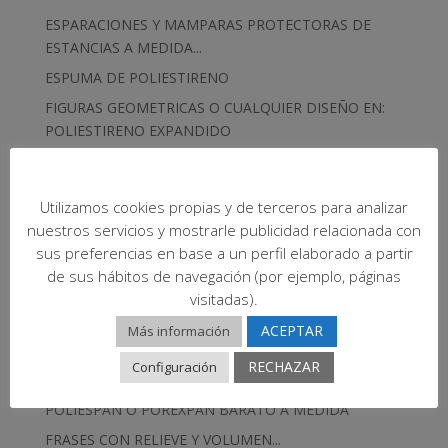
ESPARACIONES Y MAMPARAS PROTECTORAS DE
ESTANCIAS A MEDIDA...
ESPUMA DE POLIESTIRENO
FIGURAS GEOMETRICAS O CUALQUIER DISEÑO EN:
POLIESTIRENO EXPANDIDO
FOAM
FOAM... CERCA DE MOSTOLES
Utilizamos cookies propias y de terceros para analizar
FOREXPÁN
nuestros servicios y mostrarle publicidad relacionada con
FOREXPAN
sus preferencias en base a un perfil elaborado a partir
de sus hábitos de navegación (por ejemplo, páginas
FOREXPAN EN BRUTO Y A MEDIDA ( CORCHO
visitadas).
BLANCO )
ACEPTAR
Más información
Formas de Poliespan
FORMAS Y DISEÑOS TRIDIMENSIONALES /
RECHAZAR
Configuración
MECANIZADOS A MEDIDA 3D / TODO CON (EPS) /
POLIESPÁN O POREXPÁN BARATO A MEDIDA
FRASES CON RELIEVE Y VOLUMEN...