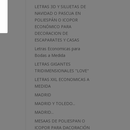
LETRAS 3D Y SILUETAS DE
NAVIDAD O PASCUA EN
POLIESPÁN O ICOPOR
ECONÓMICO PARA
DECORACION DE
ESCAPARATES Y CASAS
Letras Economicas para
Bodas a Medida
LETRAS GIGANTES
TRIDIMENSIONALES "LOVE"
LETRAS XXL ECONOMICAS A
MEDIDA
MADRID
MADRID Y TOLEDO...
MADRID...
MESAAS DE POLIESPAN O
ICOPOR PARA DACORACIÓN