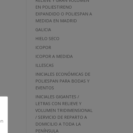
RELIEVE Y GRAN VOLUMEN
EN POLIESTIRENO
EXPANDIDO O POLIESPAN A
MEDIDA EN MADRID
GALICIA
HIELO SECO
ICOPOR
ICOPOR A MEDIDA
ILLESCAS
INICIALES ECONÓMICAS DE
POLIESPAN PARA BODAS Y
EVENTOS
INICIALES GIGANTES /
LETRAS CON RELIEVE Y
VOLUMEN TRIDIMENSIONAL
/ SERVICIO DE REPARTO A
en
DOMICILIO A TODA LA
PENÍNSULA