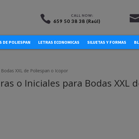
659 50 38 38 (Raúl)
 DE POLIESPAN
LETRAS ECONOMICAS
SILUETAS Y FORMAS
B
ra Bodas XXL de Poliespan o Icopor
ras o Iniciales para Bodas XXL 