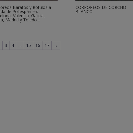
oreos Baratos y Rótulos a
CORPOREOS DE CORCHO
da de Poliespán en:
BLANCO
elona, Valencia, Galicia,
lla, Madrid y Toledo…
2
3
4
…
15
16
17
→