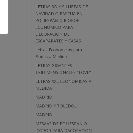
LETRAS 3D Y SILUETAS DE
NAVIDAD O PASCUA EN
POLIESPÁN O ICOPOR
ECONÓMICO PARA
DECORACION DE
ESCAPARATES Y CASAS
Letras Economicas para
Bodas a Medida
LETRAS GIGANTES
TRIDIMENSIONALES "LOVE"
LETRAS XXL ECONOMICAS A
MEDIDA
MADRID
MADRID Y TOLEDO...
MADRID...
MESAAS DE POLIESPAN O
ICOPOR PARA DACORACIÓN