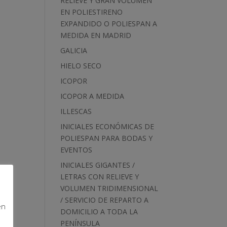
RELIEVE Y GRAN VOLUMEN
EN POLIESTIRENO
EXPANDIDO O POLIESPAN A
MEDIDA EN MADRID
GALICIA
HIELO SECO
ICOPOR
ICOPOR A MEDIDA
ILLESCAS
INICIALES ECONÓMICAS DE
POLIESPAN PARA BODAS Y
EVENTOS
INICIALES GIGANTES /
LETRAS CON RELIEVE Y
VOLUMEN TRIDIMENSIONAL
/ SERVICIO DE REPARTO A
en
DOMICILIO A TODA LA
PENÍNSULA