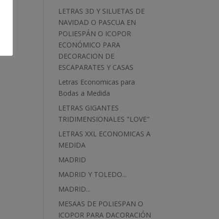
LETRAS 3D Y SILUETAS DE
NAVIDAD O PASCUA EN
POLIESPÁN O ICOPOR
ECONÓMICO PARA
DECORACION DE
ESCAPARATES Y CASAS
Letras Economicas para
Bodas a Medida
LETRAS GIGANTES
TRIDIMENSIONALES "LOVE"
LETRAS XXL ECONOMICAS A
MEDIDA
MADRID
MADRID Y TOLEDO...
MADRID...
MESAAS DE POLIESPAN O
ICOPOR PARA DACORACIÓN