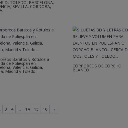
RID, TOLEDO, BARCELONA,
ENCIA, SEVILLA, CORDOBA,
LA…
oreos Baratos y Rótulos a
da de Poliespán en:
CORPOREOS DE CORCHO
elona, Valencia, Galicia,
BLANCO
lla, Madrid y Toledo…
2
3
4
…
14
15
16
→