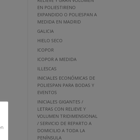
RELIEVE Y GRAN VOLUMEN
EN POLIESTIRENO
EXPANDIDO O POLIESPAN A
MEDIDA EN MADRID
GALICIA
HIELO SECO
ICOPOR
ICOPOR A MEDIDA
ILLESCAS
INICIALES ECONÓMICAS DE
POLIESPAN PARA BODAS Y
EVENTOS
INICIALES GIGANTES /
LETRAS CON RELIEVE Y
VOLUMEN TRIDIMENSIONAL
/ SERVICIO DE REPARTO A
en
DOMICILIO A TODA LA
PENÍNSULA