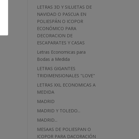
LETRAS 3D Y SILUETAS DE
NAVIDAD O PASCUA EN
POLIESPÁN O ICOPOR
ECONÓMICO PARA
DECORACION DE
ESCAPARATES Y CASAS
Letras Economicas para
Bodas a Medida
LETRAS GIGANTES
TRIDIMENSIONALES "LOVE"
LETRAS XXL ECONOMICAS A
MEDIDA
MADRID
MADRID Y TOLEDO...
MADRID...
MESAAS DE POLIESPAN O
ICOPOR PARA DACORACIÓN