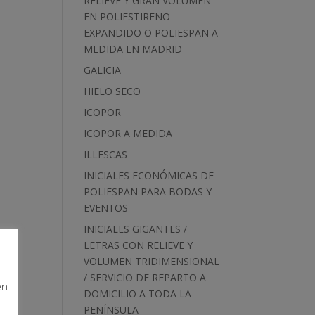
RELIEVE Y GRAN VOLUMEN
EN POLIESTIRENO
EXPANDIDO O POLIESPAN A
MEDIDA EN MADRID
GALICIA
HIELO SECO
ICOPOR
ICOPOR A MEDIDA
ILLESCAS
INICIALES ECONÓMICAS DE
POLIESPAN PARA BODAS Y
EVENTOS
INICIALES GIGANTES /
LETRAS CON RELIEVE Y
VOLUMEN TRIDIMENSIONAL
/ SERVICIO DE REPARTO A
en
DOMICILIO A TODA LA
PENÍNSULA