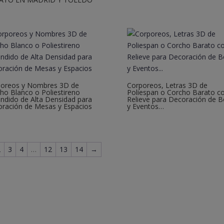
poreos y Nombres 3D de
Corporeos, Letras 3D de
ho Blanco o Poliestireno
Poliespan o Corcho Barato c
ndido de Alta Densidad para
Relieve para Decoración de 
ración de Mesas y Espacios
y Eventos…
2
3
4
…
12
13
14
→