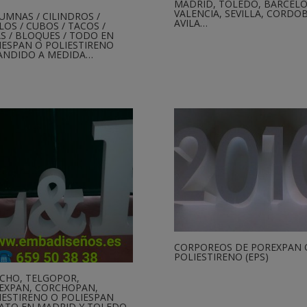
MADRID, TOLEDO, BARCELO
VALENCIA, SEVILLA, CORDOB
UMNAS / CILINDROS /
AVILA…
LOS / CUBOS / TACOS /
AS / BLOQUES / TODO EN
IESPAN O POLIESTIRENO
ANDIDO A MEDIDA…
CORPOREOS DE POREXPAN 
POLIESTIRENO (EPS)
CHO, TELGOPOR,
EXPAN, CORCHOPAN,
IESTIRENO O POLIESPAN
ATO EN MADRID Y TOLEDO