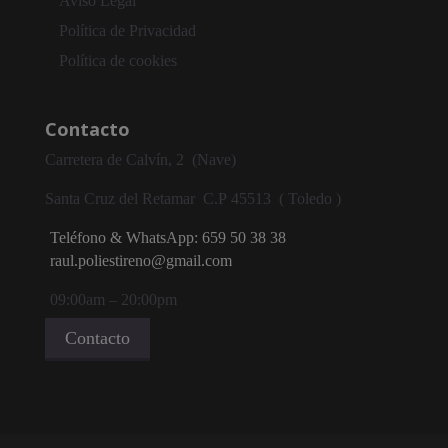
Aviso Legal
Política de Privacidad
Política de cookies
Contacto
Carretera de Calvín, 2 (Nave)
Santa Cruz del Retamar
C.P
45513 ( Toledo )
Teléfono & WhatsApp: 659 50 38 38
raul.poliestireno@gmail.com
09:00am – 20:00pm
Contacto